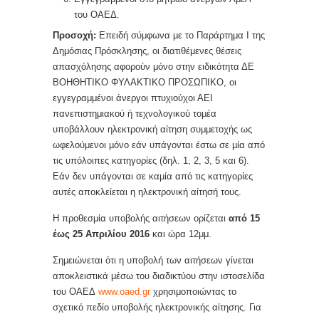
του ΟΑΕΔ.
Προσοχή:
Επειδή σύμφωνα με το Παράρτημα I της
Δημόσιας Πρόσκλησης, οι διατιθέμενες θέσεις
απασχόλησης αφορούν μόνο στην ειδικότητα ΔΕ
ΒΟΗΘΗΤΙΚΟ ΦΥΛΑΚΤΙΚΟ ΠΡΟΣΩΠΙΚΟ, οι
εγγεγραμμένοι άνεργοι πτυχιούχοι ΑΕΙ
πανεπιστημιακού ή τεχνολογικού τοµέα
υποβάλλουν ηλεκτρονική αίτηση συμμετοχής ως
ωφελούμενοι µόνο εάν υπάγονται έστω σε µία από
τις υπόλοιπες κατηγορίες (δηλ. 1, 2, 3, 5 και 6).
Εάν δεν υπάγονται σε καµία από τις κατηγορίες
αυτές αποκλείεται η ηλεκτρονική αίτησή τους.
Η προθεσμία υποβολής αιτήσεων ορίζεται
από 15
έως 25 Απριλίου 2016
και ώρα 12μμ.
Σημειώνεται ότι η υποβολή των αιτήσεων γίνεται
αποκλειστικά μέσω του διαδικτύου στην ιστοσελίδα
του ΟΑΕΔ
www.oaed.gr
χρησιμοποιώντας το
σχετικό πεδίο υποβολής ηλεκτρονικής αίτησης. Για