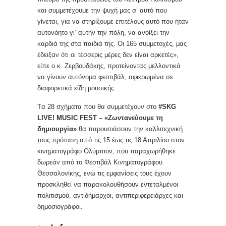
και συμμετέχουμε την ψυχή μας σ’ αυτό που
γίνεται, για να στηρίξουμε επιτέλους αυτό που ήταν
αυτονόητο γι’ αυτήν την πόλη, να ανοίξει την
καρδιά της στα παιδιά της. Οι 165 συμμετοχές, μας
έδειξαν ότι οι τέσσερις μέρες δεν είναι αρκετές»,
είπε ο κ. Ζερβουδάκης, προτείνοντας μελλοντικά
να γίνουν αυτόνομα φεστιβάλ, αφιερωμένα σε
διαφορετικά είδη μουσικής.
Tα 28 σχήματα που θα συμμετέχουν στo
#SKG
LIVE! MUSIC FEST – «Ζωντανεύουμε τη
δημιουργία»
θα παρουσιάσουν την καλλιτεχνική
τους πρόταση από τις 15 έως τις 18 Απριλίου στον
κινηματογράφο Ολύμπιον, που παραχωρήθηκε
δωρεάν από το Φεστιβάλ Κινηματογράφου
Θεσσαλονίκης, ενώ τις εμφανίσεις τους έχουν
προσκληθεί να παρακολουθήσουν εντεταλμένοι
πολιτισμού, αντιδήμαρχοι, αντιπεριφερειάρχες και
δημοσιογράφοι.