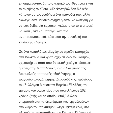
επισημαίνοντας ότι το σκεπτικό του Φεστιβάλ είναι
το ακριβώς αντίθετο. «Το Φεστιβάλ δεν διάλεξε
κάποιον να τραγουδήσει ένα τραγούδι του, αλλά
διαλέγει ένα μουσικό σχήμα ή έναν καλλιτέχνη για
να μας δείξει μία ευρύτερη γκάμα από το τι μπορεί
να κάνει, για να υπάρχει κάτι πιο
αντιπροσωπευτικό, κάτι από την συνολική του
επίδοση», εξήγησε.
Ως ένα «απολύτως εξαγώγιμο προϊόν καταρχάς
στα Βαλκάνια και -γιατί όχι;- σε όλο τον κόσμο»,
χαρακτήρισε αυτό που θα εκτυλιχτεί για τέσσερις
ημέρες στη Θεσσαλονίκη, ένα άλλο μέλος της
δεκαμελούς επιτροπής αξιολόγησης, ο
τραγουδοποιός Δημήτρης Ζερβουδάκης, πρόεδρος
του Συλλόγου Μουσικών Βορείου Ελλάδος, του
εργασιακού σωματείου που συμπλήρωσε 102
χρόνια ζωής και το οποίο μεταξύ άλλων
υπερασπίζεται τα δικαιώματα των εργαζομένων
στο χώρο του πολιτισμού. «Βρεθήκαμε εδώ, στο
πλευρό της προσπάθειες του Κέντρου Πολιτισμού