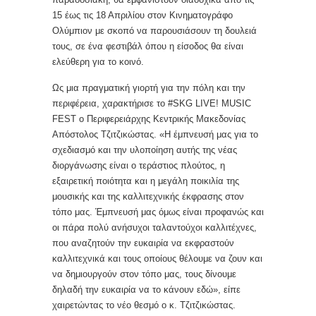
15 έως τις 18 Απριλίου στον Κινηματογράφο
Ολύμπιον με σκοπό να παρουσιάσουν τη δουλειά
τους, σε ένα φεστιβάλ όπου η είσοδος θα είναι
ελεύθερη για το κοινό.
Ως μια πραγματική γιορτή για την πόλη και την
περιφέρεια, χαρακτήρισε το #SKG LIVE! MUSIC
FEST ο Περιφερειάρχης Κεντρικής Μακεδονίας
Απόστολος Τζιτζικώστας. «Η έμπνευσή μας για το
σχεδιασμό και την υλοποίηση αυτής της νέας
διοργάνωσης είναι ο τεράστιος πλούτος, η
εξαιρετική ποιότητα και η μεγάλη ποικιλία της
μουσικής και της καλλιτεχνικής έκφρασης στον
τόπο μας. Έμπνευσή μας όμως είναι προφανώς και
οι πάρα πολύ ανήσυχοι ταλαντούχοι καλλιτέχνες,
που αναζητούν την ευκαιρία να εκφραστούν
καλλιτεχνικά και τους οποίους θέλουμε να ζουν και
να δημιουργούν στον τόπο μας, τους δίνουμε
δηλαδή την ευκαιρία να το κάνουν εδώ», είπε
χαιρετώντας το νέο θεσμό ο κ. Τζιτζικώστας.