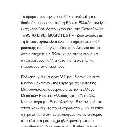
Το δρόμο προς την προβολή και ανάδειξη της
δουλειάς μουσικών από τη Βόρεια Ελλάδα, ανοίγει
ένας νέος θεσμός που γεννιέται στη Θεσσαλονίκη.
Το
#SKG LIVE! MUSIC FEST – «Ζωντανεύουμε
τη δημιουργία»
είναι ένα τετραήμερο φεστιβάλ
μουσικής που θα γίνει μέσα στον Απρίλιο και το
οποίο στοχεύει να δώσει χώρο στους νέους και
ανερχόμενους καλλιτέχνες της περιοχής, να
εκφράσουν τα όνειρά τους.
Πρόκειται για ένα φεστιβάλ που διοργανώνει το
Κέντρο Πολιτισμού της Περιφέρειας Κεντρικής
Μακεδονίας, σε συνεργασία με τον Σύλλογο
Μουσικών Βορείου Ελλάδος και το Φεστιβάλ
Κινηματογράφου Θεσσαλονίκης. Εκατόν τριάντα
πέντε καλλιτέχνες που εκπροσωπούν 28 μουσικά
σχήματα και μπάντες με διαφορετικά ρεπερτόρια,
από τζαζ και ροκ, μέχρι ηλεκτρονική και πιο
παραδοσιακή, θα εμφανιστούν διαδοχικά από τις