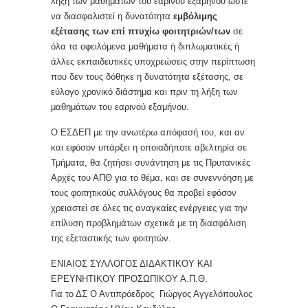
λήξη των μαθημάτων του εαρινού εξαμήνου ώστε
να διασφαλιστεί η δυνατότητα
εμβόλιμης
εξέτασης των επί πτυχίω φοιτητριών/των
σε
όλα τα οφειλόμενα μαθήματα ή διπλωματικές ή
άλλες εκπαιδευτικές υποχρεώσεις στην περίπτωση
που δεν τους δόθηκε η δυνατότητα εξέτασης, σε
εύλογο χρονικό διάστημα και πριν τη λήξη των
μαθημάτων του εαρινού εξαμήνου.
Ο ΕΣΔΕΠ με την ανωτέρω απόφασή του, και αν
και εφόσον υπάρξει η οποιαδήποτε αβελτηρία σε
Τμήματα, θα ζητήσει συνάντηση με τις Πρυτανικές
Αρχές του ΑΠΘ για το θέμα, και σε συνεννόηση με
τους φοιτητικούς συλλόγους θα προβεί εφόσον
χρειαστεί σε όλες τις αναγκαίες ενέργειες για την
επίλυση προβλημάτων σχετικά με τη διασφάλιση
της εξεταστικής των φοιτητών.
ΕΝΙΑΙΟΣ ΣΥΛΛΟΓΟΣ ΔΙΔΑΚΤΙΚΟΥ ΚΑΙ
ΕΡΕΥΝΗΤΙΚΟΥ ΠΡΟΣΩΠΙΚΟΥ Α.Π.Θ.
Για το ΔΣ Ο Αντιπρόεδρος Γιώργος Αγγελόπουλος