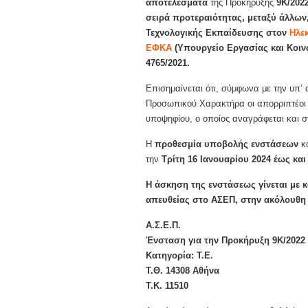
αποτελέσματα
της Προκήρυξης
9Κ/202
σειρά προτεραιότητας, μεταξύ άλλων
Τεχνολογικής Εκπαίδευσης στον
Ηλε
ΕΦΚΑ
(Υπουργείο Εργασίας και Κοιν
4765/2021.
Επισημαίνεται ότι, σύμφωνα με την υπ’
Προσωπικού Χαρακτήρα οι απορριπτέοι υ
υποψηφίου, ο οποίος αναγράφεται και στ
H
προθεσμία υποβολής ενστάσεων
κα
την
Τρίτη
16 Ιανουαρίου 2024 έως
και
Η άσκηση της ενστάσεως γίνεται με 
απευθείας στο ΑΣΕΠ, στην ακόλουθη
Α.Σ.Ε.Π.
Ένσταση για την Προκήρυξη 9Κ/2022
Κατηγορία: Τ.Ε.
T.Θ. 14308 Αθήνα
Τ.Κ. 11510