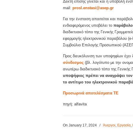
Δεκτή επίσης γίνεται και η υποβολή έν
mail:
prosl.enstasi@asep.gr
Για την ένσταση απαιτείται και παράβολ
ενδιαφερόμενος υποβάλει το
παράβολο 
διαδικτυακό τόπο της Γενικής Γραμματ
εφαρμογής ηλεκτρονικού παραβόλου (e-
Συμβούλιο Επιλογής Προσωπικού (ΑΣΕΠ
Προς διευκόλυνση των υποψηφίων έχει 
σύνδεσμος
(βλ. λογότυπο με την ονο
ανωτέρω διαδικτυακό τόπο της Γενικής
υποψήφιος πρέπει να αναγράψει τον 
το αντίτιμο του ηλεκτρονικού παραβ
Προσωρινά αποτελέσματα ΤΕ
πηγή: alfavita
On January 17, 2024
/
Άνεργοι
,
Εργασία
,