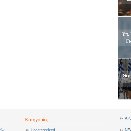
Υπ. 
Γι
Θεσ
ΑΡ
Κατηγορίες
τών
Uncategorized
ΝΕ