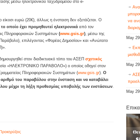
στασης μέσω ηλεκτρονικού ταχυδρομείου στο e-
Ανα
μπορού
ο είκοσι ευρώ (20€), άλλως η ένσταση δεν εξετάζεται. Ο
να αν
το οποίο έχει προμηθευτεί ηλεκτρονικά
από τον
διορισ
είας Πληροφοριακών Συστημάτων
(
www.gsis.gr
)
, μέσω της
May 29
Παράβολο), επιλέγοντας «Φορέας Δημοσίου» και «Ανώτατο
)».
Εκπ
μισθοδ
δημιουργηθεί στον διαδικτυακό τόπο του ΑΣΕΠ
σχετικός
May 29
μασία «ΗΛΕΚΤΡΟΝΙΚΟ ΠΑΡΑΒΟΛΟ») ο οποίος οδηγεί στον
 Γραμματείας Πληροφοριακών Συστημάτων (
www.gsis.gr
).
Ο
ΑΣΕ
αριθμό του παραβόλου στην ένσταση και να καταβάλει
προσλ
όλου μέχρι τη λήξη προθεσμίας υποβολής των ενστάσεων
.
May 29
Επικα
Θε
Προκηρύξεις
S