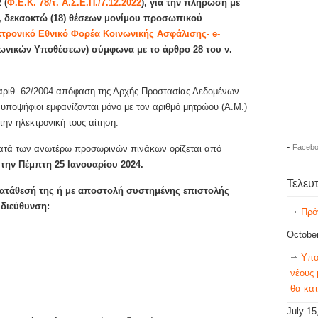
2
(
Φ.Ε.Κ. 78/τ. Α.Σ.Ε.Π./7.12.2022
),
για την πλήρωση με
,
δεκαοκτώ (18) θέσεων μονίμου προσωπικού
κτρονικό Εθνικό Φορέα Κοινωνικής Ασφάλισης- e-
ωνικών Υποθέσεων) σύμφωνα με το άρθρο 28 του ν.
 αριθ. 62/2004 απόφαση της Αρχής Προστασίας Δεδομένων
ποψήφιοι εμφανίζονται μόνο με τον αριθμό μητρώου (Α.Μ.)
ην ηλεκτρονική τους αίτηση.
-
Facebo
τά των ανωτέρω προσωρινών πινάκων ορίζεται από
 την Πέμπτη 25 Ιανουαρίου 2024.
Τελευ
κατάθεσή της ή με αποστολή συστημένης επιστολής
 διεύθυνση:
Πρό
October
Υπο
νέους 
θα κατ
July 15