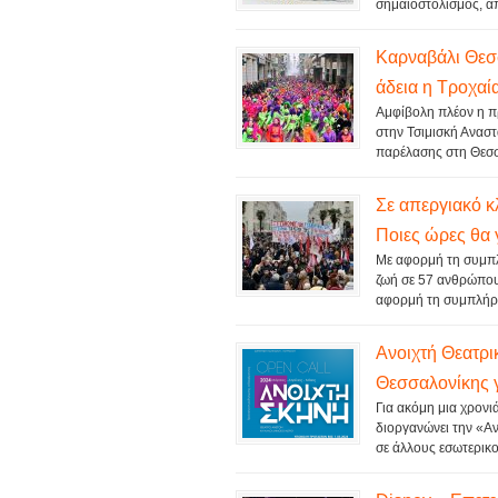
σημαιοστολισμός, από
Καρναβάλι Θεσσ
άδεια η Τροχαί
Αμφίβολη πλέον η π
στην Τσιμισκή Ανασ
παρέλασης στη Θεσσα
Σε απεργιακό κ
Ποιες ώρες θα 
Με αφορμή τη συμπλ
ζωή σε 57 ανθρώπου
αφορμή τη συμπλήρ
Ανοιχτή Θεατρι
Θεσσαλονίκης γ
Για ακόμη μια χρονι
διοργανώνει την «Αν
σε άλλους εσωτερικο