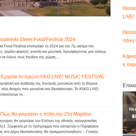
Θεσσα
LIVE!
Θεσσα
ssaloniki Street Food Festival 2024
πόλη 
et Food Festival επιστρέφει το 2024 για την 7η, ακόμα πιο
ου, γεμάτο φαγητό, events και μουσική, προσφέροντας μια τελείως
Καρνα
α σε όλους τους foodies της χώρας...
η παρ
 Έρχεται το πρώτο SKG LIVE! MUSIC FESTIVAL
προβολή και ανάδειξη της δουλειάς μουσικών από τη Βόρεια
Επικα
ς νέος θεσμός που γεννιέται στη Θεσσαλονίκη. Το #SKG LIVE!
ανεύουμε τη...
Θε
Πώς θα γιορτάσει η πόλη την 25η Μαρτίου
S
ληνισμός θα γιορτάσει την Επέτειο της εθνικής παλιγγενεσίας
821. Σύμφωνα με το πρόγραμμα που καταρτίζει η Περιφέρεια
ας στο Δήμο Θεσσαλονίκης θα πραγματοποιηθούν: – Γενικός