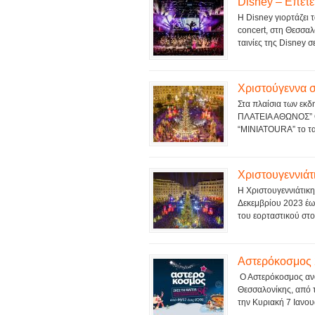
Disney – Επετε
Η Disney γιορτάζει 
concert, στη Θεσσα
ταινίες της Disney σ
Χριστούγεννα 
Στα πλαίσια των εκ
ΠΛΑΤΕΙΑ ΑΘΩΝΟΣ” Θ
“MINIATOURA” το ταξ
Χριστουγεννιά
Η Χριστουγεννιάτικη
Δεκεμβρίου 2023 έως
του εορταστικού στολ
Αστερόκοσμος 2
Ο Αστερόκοσμος ανοί
Θεσσαλονίκης, από τ
την Κυριακή 7 Ιανου