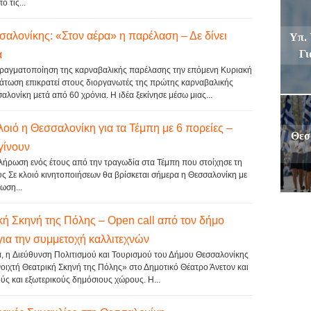
 τις...
αλονίκης: «Στον αέρα» η παρέλαση – Δε δίνει
Υπ. 
Γι
α
ραγματοποίηση της καρναβαλικής παρέλασης την επόμενη Κυριακή
τάτωση επικρατεί στους διοργανωτές της πρώτης καρναβαλικής
λονίκη μετά από 60 χρόνια. Η ιδέα ξεκίνησε μέσω μιας...
λοιό η Θεσσαλονίκη για τα Τέμπη με 6 πορείες –
Θεσ
γίνουν
ήρωση ενός έτους από την τραγωδία στα Τέμπη που στοίχησε τη
ς Σε κλοιό κινητοποιήσεων θα βρίσκεται σήμερα η Θεσσαλονίκη με
ωση...
κή Σκηνή της Πόλης – Open call από τον δήμο
ια την συμμετοχή καλλιτεχνών
ά, η Διεύθυνση Πολιτισμού και Τουρισμού του Δήμου Θεσσαλονίκης
οιχτή Θεατρική Σκηνή της Πόλης» στο Δημοτικό Θέατρο Άνετον και
ύς και εξωτερικούς δημόσιους χώρους. Η...