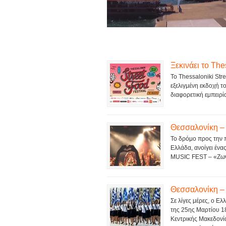
Ξεκινάει το The
To Thessaloniki Stre
εξελιγμένη εκδοχή τ
διαφορετική εμπειρί
Θεσσαλονίκη –
Το δρόμο προς την 
Ελλάδα, ανοίγει ένα
MUSIC FEST – «Ζωντ
Θεσσαλονίκη – 
Σε λίγες μέρες, ο Ελ
της 25ης Μαρτίου 1
Κεντρικής Μακεδονί