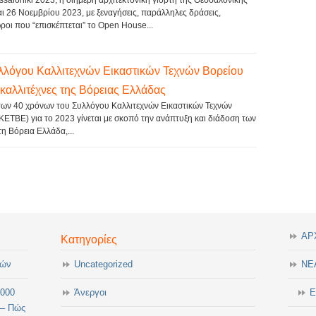
aloniki 2023, η διήμερη αρχιτεκτονική γιορτή της Θεσσαλονίκης
και 26 Νοεμβρίου 2023, με ξεναγήσεις, παράλληλες δράσεις,
ροι που “επισκέπτεται” το Open House...
λλόγου Καλλιτεχνών Εικαστικών Τεχνών Βορείου
καλλιτέχνες της Βόρειας Ελλάδας
 των 40 χρόνων του Συλλόγου Καλλιτεχνών Εικαστικών Τεχνών
ΕΤΒΕ) για το 2023 γίνεται με σκοπό την ανάπτυξη και διάδοση των
τη Βόρεια Ελλάδα,...
ΑΡ
Κατηγορίες
τών
Uncategorized
ΝΕ
.000
Άνεργοι
Ε
 – Πώς