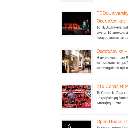
TEDxUniversit
Θεσσαλονίκης
Το TEDxUniversityof
γίνεται 10 χρονών, ε
πραγματοποιείται στ
Θεσσαλονίκη – 
Η ανακοίνωση του Ε
καταναλωτές ότι με 
καταστημάτων την τε
21ο Comic N’ P
Το Comic N’ Play επι
μακροβιότερη έκθεση
Αποθήκη Γ΄ στο...
Open House Th