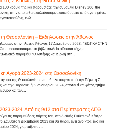
ιακές Συναυλίες στη Θεσσαλονίκη
τα 100 χρόνια της και παρουσιάζει την συναυλία Disney 100: the
λονίκη, στην οποία θα απολαύσουμε αποσπάσματα από αγαπημένες
ε γιγαντοοθόνη, ενώ...
στη Θεσσαλονίκη – Εκδηλώσεις στην Άθωνος
δηλώσεων στην πλατεία Άθωνος 17 Δεκεμβρίου 2023: “ΞΩΤΙΚΑ ΣΤΗΝ
α παρουσιάσουμε στο βιβλιοπωλείο αίθουσα τέχνης
ιδιωτικό παραμύθι “Ο Αστέρης και η Ζωή στη...
τικη Αγορά 2023-2024 στη Θεσσαλονίκη
 αγορά της Θεσσαλονίκης, που θα λειτουργεί από την Πέμπτη 7
 και την Παρασκευή 5 Ιανουαρίου 2024, αποτελεί και φέτος τμήμα
ισμού και των...
023-2024: Από τις 9/12 στα Περίπτερα της ΔΕΘ
γει τις παραμυθένιες πόρτες του, στο Διεθνές Εκθεσιακό Κέντρο
ο Σάββατο 9 Δεκεμβρίου 2023 και θα παραμείνει ανοιχτός έως και
αρίου 2024, γιορτάζοντας...