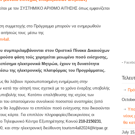
είται με τον ΣΥΣΤΗΜΙΚΟ ΑΡΙΘΜΟ ΑΙΤΗΣΗΣ όπως εμφανίζεται
τηση συμμετοχής στο Πρόγραμμα μπορούν να ενημερωθούν
 αιτήσεώς τους μέσω της
sm4all
.
υ συμπεριλαμβάνονται στον Οριστικό Πίνακα Δικαιούχων
αρούσα φάση τούς χορηγείται μειωμένο ποσό ενίσχυσης,
-
Facebo
 επίσημα ηλεκτρονικά Μητρώα, έχουν τη δυνατότητα
μέσω της ηλεκτρονικής πλατφόρμας του Προγράμματος.
Τελευ
ους θα λάβουν προσωποποιημένη ενημέρωση στην
 κατά την αίτησή τους σχετικά με το χρόνο έναρξης υποβολής
Πρό
 υποβολής τους. Κατόπιν επαλήθευσης της ισχύος των
October
αι του απαιτούμενου συνολικού ποσοστού αναπηρίας (από
οι θα λαμβάνουν το επιπλέον ποσό ενίσχυσης που δικαιούνται
Υπο
υς κάρτα. Για επιπλέον πληροφορίες/διευκρινίσεις οι
νέους 
το Τηλεφωνικό Κέντρο Εξυπηρέτησης Κοινού
210-2150231
,
θα κατ
, και στην ηλεκτρονική διεύθυνση tourism4all2024@ktpae.gr.
July 15