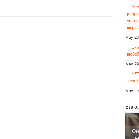
Ανα
μπορού
να αν
διορισ
May 29
Εκπ
μισθοδ
May 29
ΑΣΕ
προσλ
May 29
Επικα
Θε
S