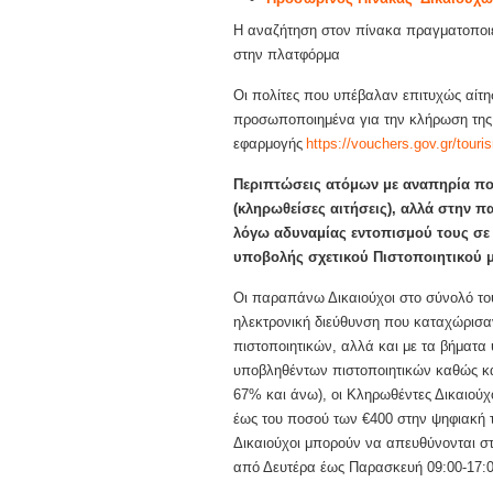
Η αναζήτηση στον πίνακα πραγματοποι
στην πλατφόρμα
Οι πολίτες που υπέβαλαν επιτυχώς αί
προσωποποιημένα για την κλήρωση της
εφαρμογής
https://vouchers.gov.gr/touri
Περιπτώσεις ατόμων με αναπηρία πο
(κληρωθείσες αιτήσεις),
αλλά στην π
λόγω αδυναμίας εντοπισμού τους σε
υποβολής σχετικού Πιστοποιητικού 
Οι παραπάνω Δικαιούχοι στο σύνολό τ
ηλεκτρονική διεύθυνση που καταχώρισαν
πιστοποιητικών, αλλά και με τα βήματα
υποβληθέντων πιστοποιητικών καθώς κ
67% και άνω), οι Κληρωθέντες Δικαιούχ
έως του ποσού των €400 στην ψηφιακή το
Δικαιούχοι μπορούν να απευθύνονται σ
από Δευτέρα έως Παρασκευή 09:00-17:00