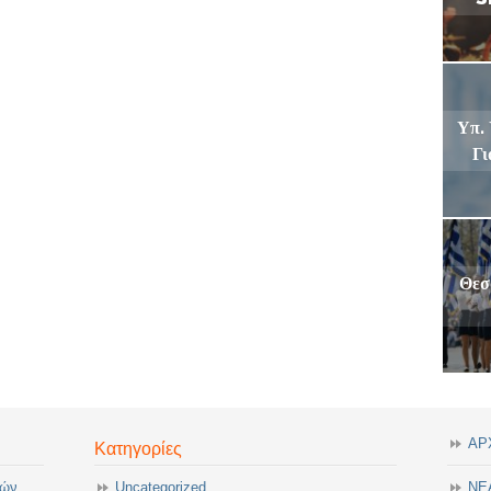
Υπ. 
Γι
Θεσ
ΑΡ
Κατηγορίες
τών
Uncategorized
ΝΕ