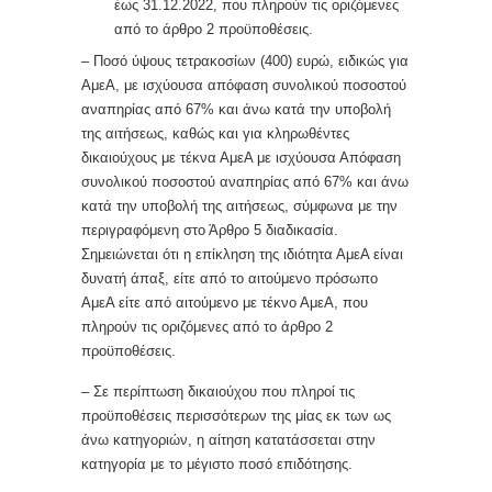
έως 31.12.2022, που πληρούν τις οριζόμενες
από το άρθρο 2 προϋποθέσεις.
– Ποσό ύψους τετρακοσίων (400) ευρώ, ειδικώς για
ΑμεΑ, με ισχύουσα απόφαση συνολικού ποσοστού
αναπηρίας από 67% και άνω κατά την υποβολή
της αιτήσεως, καθώς και για κληρωθέντες
δικαιούχους με τέκνα ΑμεΑ με ισχύουσα Απόφαση
συνολικού ποσοστού αναπηρίας από 67% και άνω
κατά την υποβολή της αιτήσεως, σύμφωνα με την
περιγραφόμενη στο Άρθρο 5 διαδικασία.
Σημειώνεται ότι η επίκληση της ιδιότητα ΑμεΑ είναι
δυνατή άπαξ, είτε από το αιτούμενο πρόσωπο
ΑμεΑ είτε από αιτούμενο με τέκνο ΑμεΑ, που
πληρούν τις οριζόμενες από το άρθρο 2
προϋποθέσεις.
– Σε περίπτωση δικαιούχου που πληροί τις
προϋποθέσεις περισσότερων της μίας εκ των ως
άνω κατηγοριών, η αίτηση κατατάσσεται στην
κατηγορία με το μέγιστο ποσό επιδότησης.