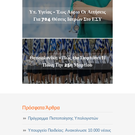
Υπ. Υγείας - Έως Αύριο Οι Αιτήσεις
Για 704 Θέσεις Ιατρών Στο ΕΣΥ
Θεσσαλονίκη - Πώς Θα Γιορτάσει Η
Πόλη Την 25η Μαρτίου
Πρόσφατα Άρθρα
Πρόγραμμα Πιστοποίησης Υπολογιστών
Υπουργείο Παιδείας: Ανακοίνωσε 10.000 νέους