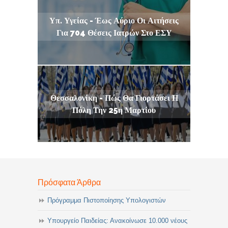
Υπ. Υγείας - Έως Αύριο Οι Αιτήσεις
Για 704 Θέσεις Ιατρών Στο ΕΣΥ
Θεσσαλονίκη - Πώς Θα Γιορτάσει Η
Πόλη Την 25η Μαρτίου
Πρόσφατα Άρθρα
Πρόγραμμα Πιστοποίησης Υπολογιστών
Υπουργείο Παιδείας: Ανακοίνωσε 10.000 νέους