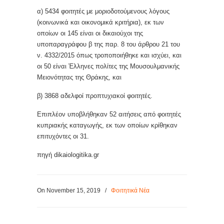
α) 5434 φοιτητές με μοριοδοτούμενους λόγους
(κοινωνικά και οικονομικά κριτήρια), εκ των
οποίων οι 145 είναι οι δικαιούχοι της
υποπαραγράφου β της παρ. 8 του άρθρου 21 του
ν. 4332/2015 όπως τροποποιήθηκε και ισχύει, και
οι 50 είναι Έλληνες πολίτες της Μουσουλμανικής
Μειονότητας της Θράκης, και
β) 3868 αδελφοί προπτυχιακοί φοιτητές.
Επιπλέον υποβλήθηκαν 52 αιτήσεις από φοιτητές
κυπριακής καταγωγής, εκ των οποίων κρίθηκαν
επιτυχόντες οι 31.
πηγή dikaiologitika.gr
On November 15, 2019
/
Φοιτητικά Νέα