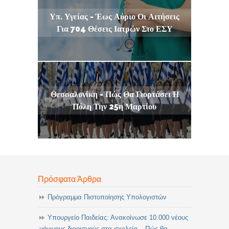
Υπ. Υγείας - Έως Αύριο Οι Αιτήσεις
Για 704 Θέσεις Ιατρών Στο ΕΣΥ
Θεσσαλονίκη - Πώς Θα Γιορτάσει Η
Πόλη Την 25η Μαρτίου
Πρόσφατα Άρθρα
Πρόγραμμα Πιστοποίησης Υπολογιστών
Υπουργείο Παιδείας: Ανακοίνωσε 10.000 νέους
μόνιμους διορισμούς στα σχολεία – Πώς θα