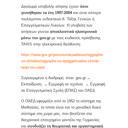
Δικαίωμα υποβολής αίτησης έχουν
όσοι
γεννήθηκαν τα έτη 1997-2004
και είναι κάτοχοι
τουλάχιστον ενδεικτικού Α΄ Τάξης Γενικών ή
Επαγγελματικών Λυκείων. Η υποβολή των
αιτήσεων γίνεται
αποκλειστικά ηλεκτρονικά
μέσω του gov.gr
με τους κωδικούς πρόσβασης
TAXIS στην ηλεκτρονική διεύθυνση:
https://www.gov.gr/ipiresies/ekpaideuse/eggraphe-
se-skholeio/eggraphe-se-epaggelmatike-skhole-
epas-tou-oaed
Συγκεκριμένα η διαδρομή είναι: gov.gr →
Εκπαίδευση → Εγγραφή σε σχολείο → Εγγραφή
σε Επαγγελματική Σχολή (ΕΠΑΣ) του ΟΑΕΔ
Ο ΟΑΕΔ εφαρμόζει από το 1952 το σύστημα της
Μαθητείας, το οποίο είναι και το μοναδικό δυικό
σύστημα στη χώρα μας, που βασίζεται στο
διαχρονικά επιτυχημένο μοντέλο της Γερμανίας
και
συνδυάζει τη θεωρητική και εργαστηριακή