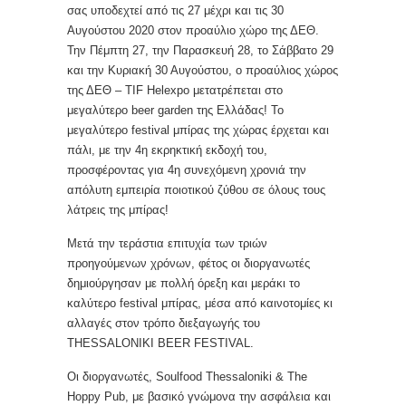
σας υποδεχτεί από τις 27 μέχρι και τις 30
Αυγούστου 2020 στον προαύλιο χώρο της ΔΕΘ.
Την Πέμπτη 27, την Παρασκευή 28, το Σάββατο 29
και την Κυριακή 30 Αυγούστου, ο προαύλιος χώρος
της ΔΕΘ – TIF Helexpo μετατρέπεται στο
μεγαλύτερο beer garden της Ελλάδας! To
μεγαλύτερο festival μπίρας της χώρας έρχεται και
πάλι, με την 4η εκρηκτική εκδοχή του,
προσφέροντας για 4η συνεχόμενη χρονιά την
απόλυτη εμπειρία ποιοτικού ζύθου σε όλους τους
λάτρεις της μπίρας!
Μετά την τεράστια επιτυχία των τριών
προηγούμενων χρόνων, φέτος οι διοργανωτές
δημιούργησαν με πολλή όρεξη και μεράκι το
καλύτερο festival μπίρας, μέσα από καινοτομίες κι
αλλαγές στον τρόπο διεξαγωγής του
THESSALONIKI BEER FESTIVAL.
Οι διοργανωτές, Soulfood Thessaloniki & The
Hoppy Pub, με βασικό γνώμονα την ασφάλεια και