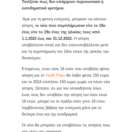
Τονίζεται πως δεν υπάρχουν περιουσιακά ή
εισοδηματικά κριτήρια.
‘Αρα για τη φετινή ενίσχυση, μπορούν να κάνουν
αίτηση,
οι νέοι που συμπλήρωσαν είτε το 18ο
έτος είτε το 19ο έτος της ηλικίας τους από
1.1.2022 έως και 31.12.2022.
Η αίτηση
υποβάλλεται άπαξ και δεν επανυποβάλλεται μετά
και τη συμπλήρωση του 19ου έτους της ηλικίας του
δικαιούχου.
Επομένως, ένας νέος 18 ετών που υποβάλει φέτος
αίτηση για το
Youth Pass
θα λάβει φέτος 150 ευρώ
και το 2024 επιπλέον 150 ευρώ χωρίς να κάνει νέα
αίτηση. Ωστόσο, αν για τον οποιοδήποτε λόγο,
ένας νέος δεν υποβάλει την αίτησή του όταν είναι
18 ετών, μπορεί να το πράξει όταν γίνει 19 ετών,
λαμβάνοντας βέβαια την ενίσχυση μόνο για το
δεύτερο έτος και όχι αναδρομικά.
Οι νέοι θα μπορούν να υποβάλουν τις αιτήσεις τους
είτε μέσω της ψηφιακής